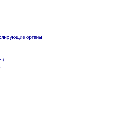
ролирующие органы
иц
ы